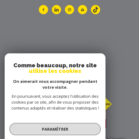
Comme beaucoup, notre site
utilise les cookies
nous
On aimerait vous accompagner pendant
votre visite.
adhérons
En poursuivant, vous acceptez l'utilisation des
cookies par ce site, afin de vous proposer des
contenus adaptés et réaliser des statistiques !
PARAMÉTRER
© 2026 | Tous droits réservés | Traduction powered by Google |