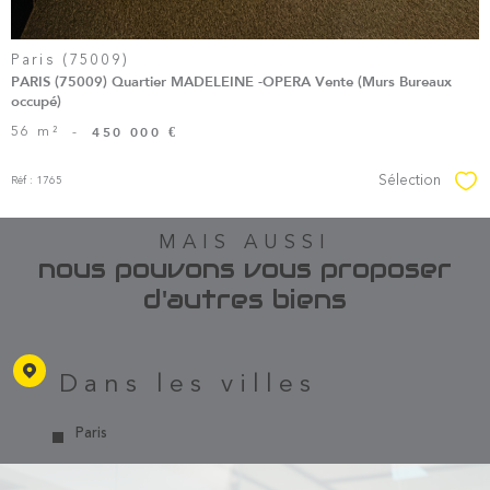
Paris (75009)
PARIS (75009) Quartier MADELEINE -OPERA Vente (Murs Bureaux
occupé)
56 m²
-
450 000 €
Sélection
Réf : 1765
Sél
MAIS AUSSI
nous pouvons vous proposer
d'autres biens
Dans les villes
Paris