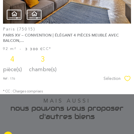
Paris (75015)
PARIS XV – CONVENTION | ÉLÉGANT 4 PIÈCES MEUBLÉ AVEC
BALCON,...
92 m²
-
CC*
3 300 €
4
3
pièce(s)
chambre(s)
Sélection
Réf : 176
Sél
* CC : Charges comprises
MAIS AUSSI
nous pouvons vous proposer
d'autres biens