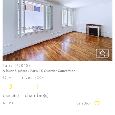
Voir le
Bien
Paris (75015)
À louer 3 pièces . Paris 15 Quartier Convention
57 m²
-
CC*
1 700 €
3
1
pièce(s)
chambre(s)
Sélection
Réf : 301
Sélectionner