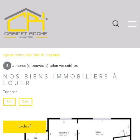
Agence immobilière Paris 15
Location
annonce(s) trouvée(s) selon vos critères
5
NOS BIENS IMMOBILIERS À
LOUER
Trier par
Prix
Date
Exclusif
Voir le