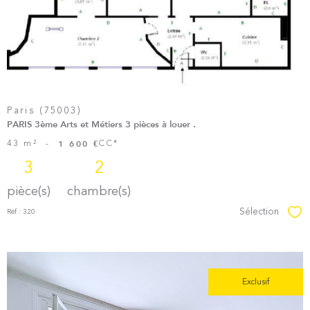
Bien
Paris (75003)
PARIS 3ème Arts et Métiers 3 pièces à louer .
43 m²
-
CC*
1 600 €
3
2
pièce(s)
chambre(s)
Sélection
Réf : 320
Sél
Exclusif