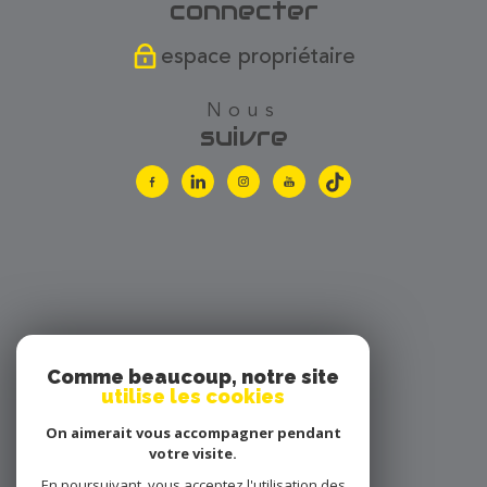
connecter
espace propriétaire
nous
suivre
Comme beaucoup, notre site
utilise les cookies
nous
On aimerait vous accompagner pendant
votre visite.
adhérons
En poursuivant, vous acceptez l'utilisation des