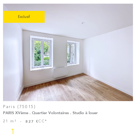
Exclusif
Voir le
Bien
Paris (75015)
PARIS XVème . Quartier Volontaires . Studio à louer
21 m²
-
CC*
827 €
1