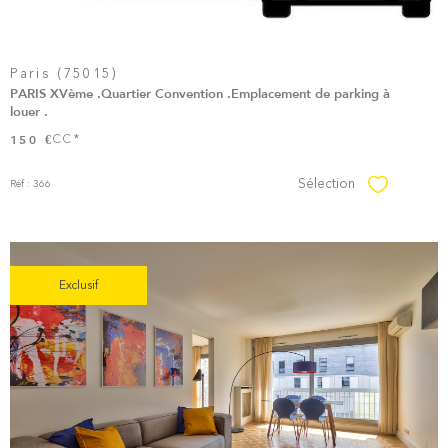
Paris (75015)
PARIS XVème .Quartier Convention .Emplacement de parking à
louer .
CC*
150 €
Sélection
Réf : 366
Sélectionner
Exclusif
Voir le
Bien