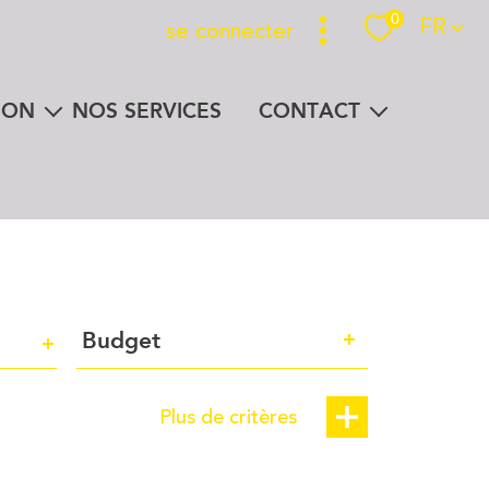
Langue
0
FR
se connecter
Espace propriétaire
ION
NOS SERVICES
CONTACT
n un clic
la presse parle de nous
Budget
Budget
Plus de critères