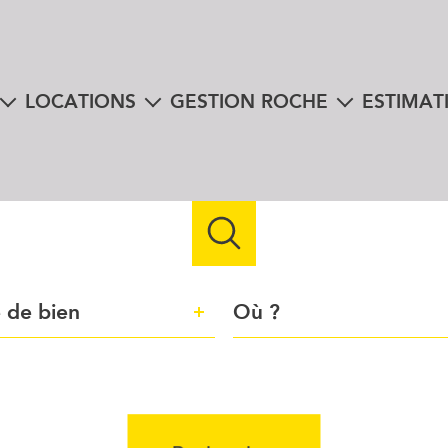
LOCATIONS
GESTION ROCHE
ESTIMAT
nte
biens à la location
mon espace client
instantanée e
en viager
immobilier professionnel
libres téléchargements
 à la vente
us
e
Ville
 de bien
n
Référence