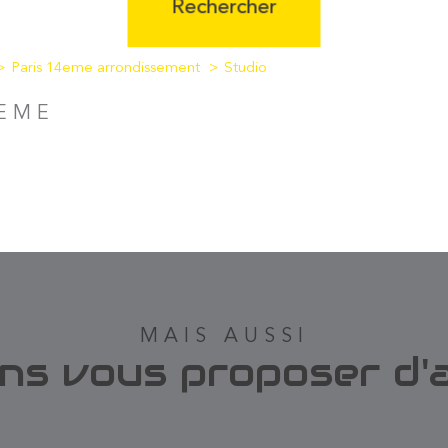
Rechercher
Paris 14eme arrondissement
Studio
4EME
MAIS AUSSI
ns vous proposer d'a