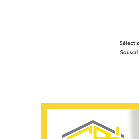
Sélecti
Souscri