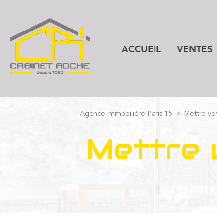
ACCUEIL
VENTES
biens à la ve
biens à la vente 
biens professionnels
Agence immobilière Paris 15
Mettre vot
biens vend
mettre