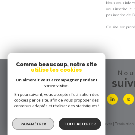
Nous vous inform
o
vous inscrire ici 
pas inscrire de 
Ce site est pro
o
r
Comme beaucoup, notre site
utilise les cookies
se
no
connecter
suiv
On aimerait vous accompagner pendant
d
votre visite.
En poursuivant, vous acceptez l'utilisation des
cookies par ce site, afin de vous proposer des
espace propriétaire
contenus adaptés et réaliser des statistiques !
o
PARAMÉTRER
TOUT ACCEPTER
© 2026 | Tous droits réservés | Traductio