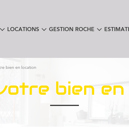
LOCATIONS
GESTION ROCHE
ESTIMAT
nte
biens à la location
mon espace client
instantanée e
en viager
immobilier professionnel
libres téléchargements
 à la vente
re bien en location
us
 votre bien en