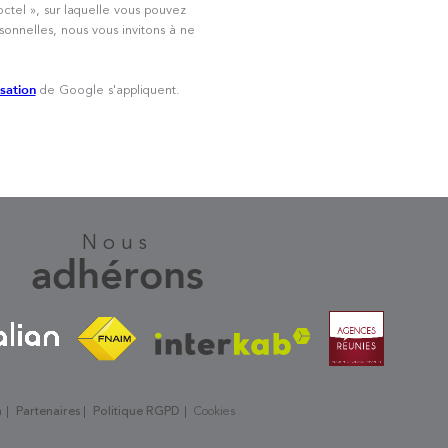
ctel », sur laquelle vous pouvez
onnelles, nous vous invitons à ne
de Google s'appliquent.
isation
nous
adhérons
n
Partenaires
Politique RGPD
Cookies