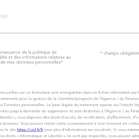
onnaissance de la politique de
ion
* champs obligatoi
lité et des informations relatives au
t de mes données personnelles*
 recueillies sur ce formulaire sont enregistrées dans un fichier informatisé 
 traitement pour la gestion de la clientèle/prospects de l'Agence / du Résea
s Données personnelles. La base légale du traitement repose sur l'intérêt l
rvées jusqu'à demande de suppression et sont destinées à l'Agence / au Rés
ibertés », vous disposez des droits d’accès, de rectification, d’effacement, d’o
vos données. Vous pouvez retirer votre consentement à tout moment en conta
ez le site
https://cnil.fr/fr
pour plus d’informations sur vos droits. Si vous estim
os droits « Informatique et Libertés » ne sont pas respectés, vous pouvez adr