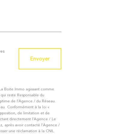
res
Envoyer
par La Boite Immo agissant comme
u qui reste Responsable du
égitime de l'Agence / du Réseau.
eau. Conformément à la loi «
pposition, de limitation et de
ctant directement l’Agence / Le
ez, après avoir contacté l'Agence /
esser une réclamation à la CNIL.