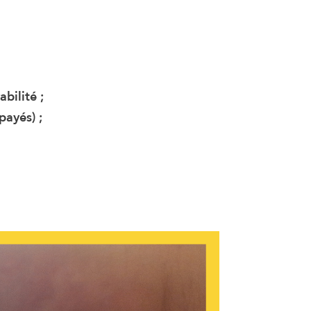
bilité ;
payés) ;