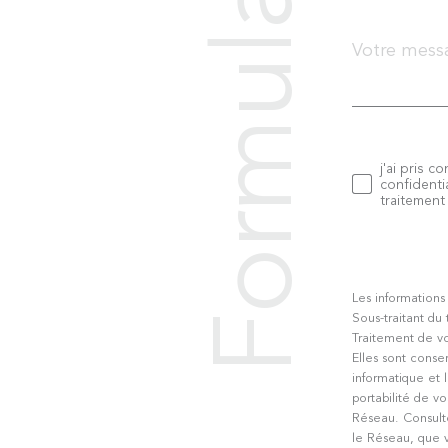
Formulaire
E
I
Message
*
G
N
E
j'ai pris c
Validat
confidentia
traitemen
Z
V
O
Les informations
Sous-traitant du
S
Traitement de vo
Elles sont conse
informatique et l
c
portabilité de 
Réseau. Consult
le Réseau, que v