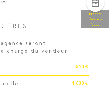
ment
Prendre
Rendez-
CIÈRES
Vous
'agence seront
la charge du vendeur
510 €
1 638 €
nuelle