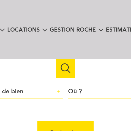
LOCATIONS
GESTION ROCHE
ESTIMAT
nte
biens à la location
mon espace client
instantanée e
en viager
immobilier professionnel
libres téléchargements
 à la vente
us
e
Ville
 de bien
n
Référence