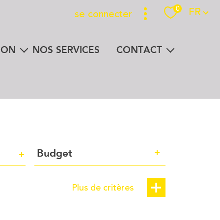
Langue
0
FR
se connecter
Espace propriétaire
ION
NOS SERVICES
CONTACT
n un clic
la presse parle de nous
Budget
Budget
Plus de critères