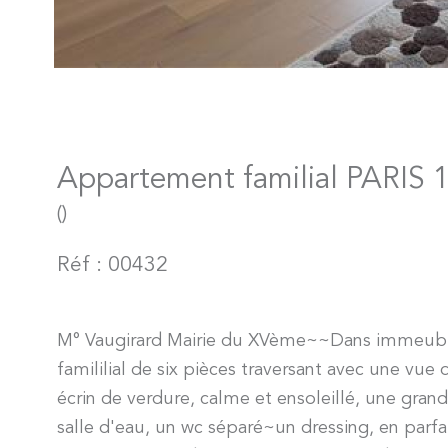
Appartement familial PARIS 15
()
Réf : 00432
M° Vaugirard Mairie du XVème~~Dans immeubl
famililial de six pièces traversant avec une v
écrin de verdure, calme et ensoleillé, une gran
salle d'eau, un wc séparé~un dressing, en parfai