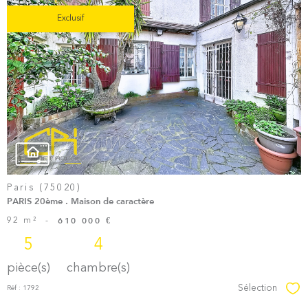
Exclusif
Voir le
Bien
Paris (75020)
PARIS 20ème . Maison de caractère
92 m²
-
610 000 €
5
4
pièce(s)
chambre(s)
Sélection
Réf : 1792
Sél