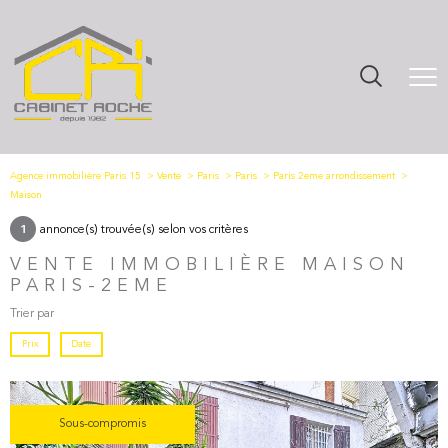
Agence immobilière Paris 15
Vente
Paris
Paris
Paris 2eme arrondissement
Maison
annonce(s) trouvée(s) selon vos critères
1
VENTE IMMOBILIÈRE MAISON
PARIS-2EME
Trier par
Prix
Date
Sous-compromis