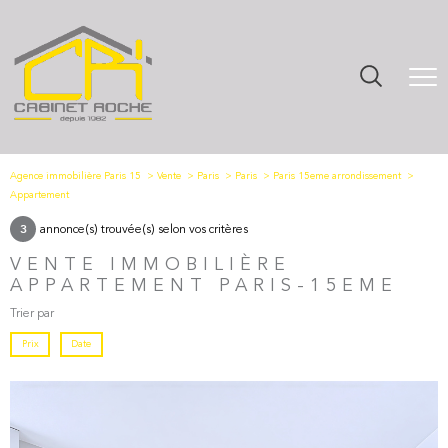
Agence immobilière Paris 15
Vente
Paris
Paris
Paris 15eme arrondissement
Appartement
annonce(s) trouvée(s) selon vos critères
3
VENTE IMMOBILIÈRE
APPARTEMENT PARIS-15EME
Trier par
Prix
Date