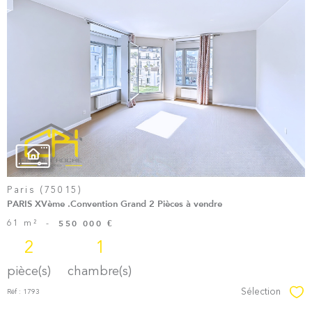
Voir le
Bien
Paris (75015)
PARIS XVème .Convention Grand 2 Pièces à vendre
61 m²
-
550 000 €
2
1
pièce(s)
chambre(s)
Sélection
Réf : 1793
Sél