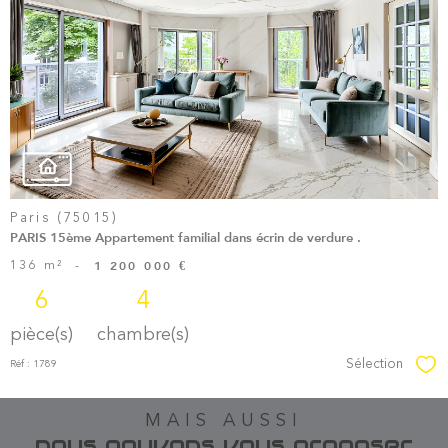
Voir le
Bien
Paris (75015)
PARIS 15ème Appartement familial dans écrin de verdure .
136 m²
-
1 200 000 €
6
4
pièce(s)
chambre(s)
Sélection
Réf : 1789
Sél
MAIS AUSSI
nous pouvons vous proposer