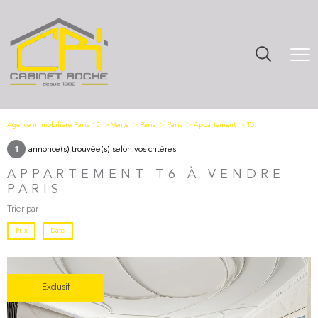
Agence immobilière Paris 15
Vente
Paris
Paris
Appartement
T6
annonce(s) trouvée(s) selon vos critères
1
APPARTEMENT T6 À VENDRE
PARIS
Trier par
Prix
Date
Exclusif