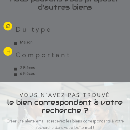
d'autres biens
Du type
Maison
Comportant
2 Pièces
6 Pièces
VOUS N'AVEZ PAS TROUVÉ
le bien correspondant à votre
recherche ?
Créer une alerte email et recevez les biens correspondants à votre
recherche dans votre boîte mail !