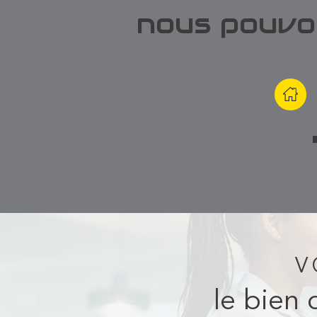
nous pouvo
V
le bien 