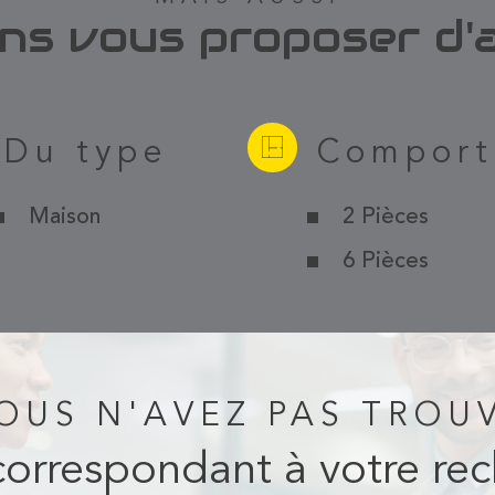
ns vous proposer d'a
Du type
Comport
Maison
2 Pièces
6 Pièces
OUS N'AVEZ PAS TROU
correspondant à votre re