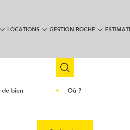
LOCATIONS
GESTION ROCHE
ESTIMAT
nte
biens à la location
mon espace client
instantanée e
en viager
immobilier professionnel
libres téléchargements
 à la vente
us
e
Ville
 de bien
n
Référence