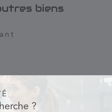
utres biens
ant
VÉ
cherche ?