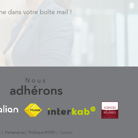
he dans votre boîte mail !
nous
adhérons
n
Partenaires
Politique RGPD
Cookies