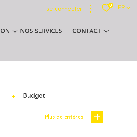
Langue
0
FR
se connecter
Espace propriétaire
ION
NOS SERVICES
CONTACT
n un clic
la presse parle de nous
Budget
Budget
Plus de critères