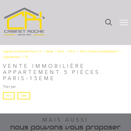
Agence immobilière Paris 15
Vente
Paris
Paris
Paris 15eme arrondissement
Appartement
T5
VENTE IMMOBILIÈRE
APPARTEMENT 5 PIÈCES
PARIS-15EME
Trier par
Prix
Date
MAIS AUSSI
nous pouvons vous proposer