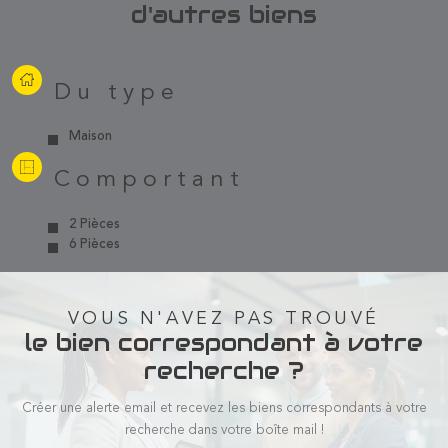
d'autres biens
Du type
Maison
Comportant
2 Pièces
6 Pièces
VOUS N'AVEZ PAS TROUVÉ
le bien correspondant à votre
recherche ?
Créer une alerte email et recevez les biens correspondants à votre
recherche dans votre boîte mail !