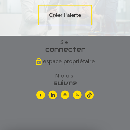
Créer l'alerte
se
connecter
espace propriétaire
nous
suivre