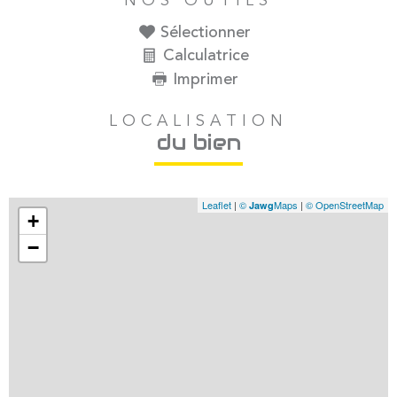
Sélectionner
Calculatrice
Imprimer
LOCALISATION
du bien
Leaflet
|
©
Maps
|
© OpenStreetMap
Jawg
+
−