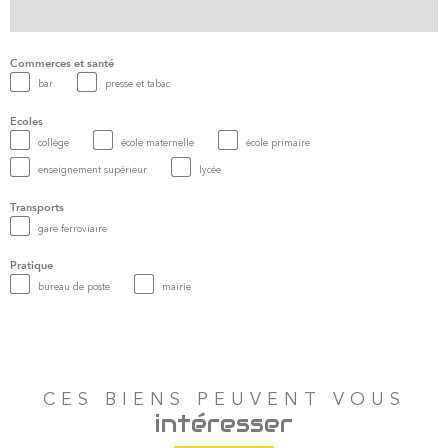
Commerces et santé
bar
presse et tabac
Ecoles
collège
école maternelle
école primaire
enseignement supérieur
lycée
Transports
gare ferroviaire
Pratique
bureau de poste
mairie
CES BIENS PEUVENT VOUS
intéresser