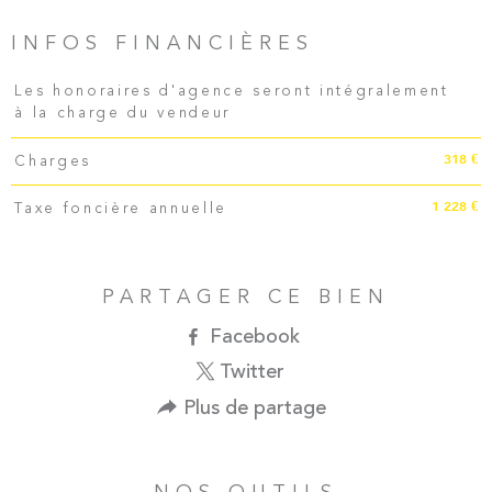
INFOS FINANCIÈRES
Caractéristiques
Valeurs
Les honoraires d'agence seront intégralement
à la charge du vendeur
318 €
Charges
1 228 €
Taxe foncière annuelle
PARTAGER CE BIEN
Facebook
Twitter
Plus de partage
NOS OUTILS